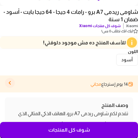
شاومى ريدمى A7 برو - رامات 4 جيجا - 64 جيجا بايت - أسود -
ضمان 1 سنة
Xiaomi
شوف كل منتجات
Xiaomi
ليك انك تطلب 0 بس!
للأسف المنتج ده مش موجود دلوقتي!
اللون
أسود
14 يوم إسترجاع
مجاني
وصف المنتج
تقدم لكم شاومى ريدمى A7 برو، الهاتف الذكي المثالي الذي
يجمع بين الأداء العالي والتصميم الأنيق. مزودًا برامات سعة 4
شوف كل المنتجات
جيجا بايت وذاكرة داخلية 64 جيجا بايت، يتيح لك هذا الهاتف