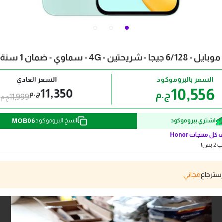
السعر بالبروموكود
السعر العادي
10,556
11,350
ج.م
ج.م
11,999
ج.م
MOB06
اشتري ببروموكود
انسخ البروموكود
كل منتجات
Honor
بس!
مجاني