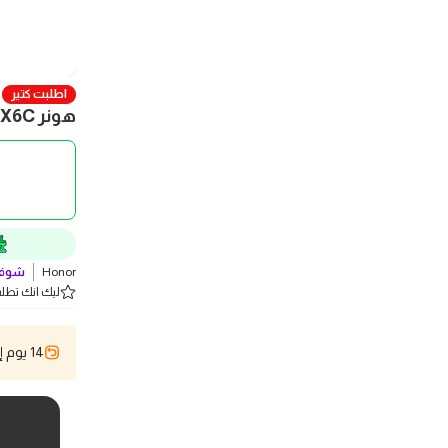
اطلبت كتير
هونر X6C موبايل - 6/128 جيجا - شريحتين - 4G - سماوي - ضمان 1 سنة
Honor
شوف 
ليك انك تطلب 2 
14 يوم إسترجاع