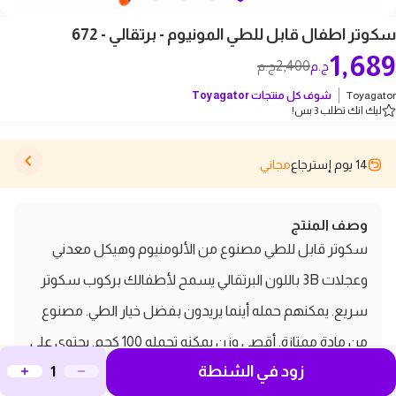
سكوتر اطفال قابل للطي المونيوم - برتقالي - 672
1,689
2,400
ج.م
ج.م
Toyagator
شوف كل منتجات
Toyagator
ليك انك تطلب 3 بس!
14 يوم إسترجاع
مجاني
وصف المنتج
سكوتر قابل للطي مصنوع من الألومنيوم وهيكل معدني
وعجلات 3B باللون البرتقالي يسمح لأطفالك بركوب سكوتر
سريع. يمكنهم حمله أينما يريدون بفضل خيار الطي. مصنوع
من مادة ممتازة. أقصى وزن يمكنه تحمله 100 كجم. يحتوي على
زود في الشنطة
عجلات خفيفة. مناسب للأطفال بعمر 10 سنوات وما فوق