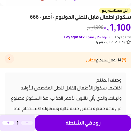
اللي مستنيينه رجع
سكوتر اطفال قابل للطي المونيوم - أحمر - 666
1,100
1,900
ج.م
ج.م
Toyagator
شوف كل منتجات
Toyagator
ليك انك تطلب 2 بس!
14 يوم إسترجاع
مجاني
وصف المنتج
اكتشف سكوتر الأطفال القابل للطي المخصص للأولاد
والبنات، والذي يأتي باللون الأحمر الجذاب. هذا السكوتر مصنوع
من مادة ممتازة تضمن متانة عالية وسهولة الاستخدام، مما
يجعله الخيار المثالي للأطفال من عمر 5 إلى 6 سنوات. يتميز
زود في الشنطة
سكوتر المونيوم 666 بعجلاته خفيفة الوزن 3B، مما يوفر تجربة