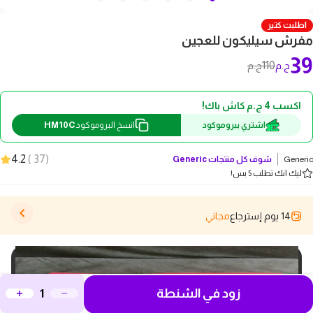
اطلبت كتير
مفرش سيليكون للعجين
39
110
ج.م
ج.م
اكسب 4 ج.م كاش باك!
HM10C
اشتري ببروموكود
انسخ البروموكود
4.2
)
37
(
Generic
شوف كل منتجات
Generic
ليك انك تطلب 5 بس!
14 يوم إسترجاع
مجاني
زود في الشنطة