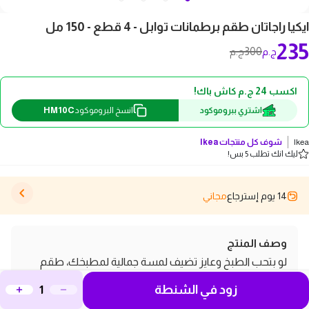
ايكيا راجاتان طقم برطمانات توابل - 4 قطع - 150 مل
235
300
ج.م
ج.م
اكسب 24 ج.م كاش باك!
HM10C
اشتري ببروموكود
انسخ البروموكود
Ikea
شوف كل منتجات
Ikea
ليك انك تطلب 5 بس!
14 يوم إسترجاع
مجاني
وصف المنتج
لو بتحب الطبخ وعايز تضيف لمسة جمالية لمطبخك، طقم
برطمانات توابل راجاتان من إيكيا هو الخيار المثالي ليك! يحتوي
زود في الشنطة