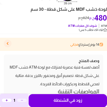
لوحة خشب MDF على شكل قطة - 30 سم
480
624
ج.م
ج.م
ATM
شوف كل منتجات
ATM
ليك انك تطلب 5 بس!
14 يوم إسترجاع
مجاني
وصف المنتج
أضف لمسة فنية عصرية لمنزلك مع لوحة ATM خشب MDF
على شكل قطة. تصميم أنيق ومحفور بالليزر بدقة، مثالية
لمحبي القطط وديكورات الحائط الفريدة.
المواصفات التقنية
البراند:
ATM
زود في الشنطة