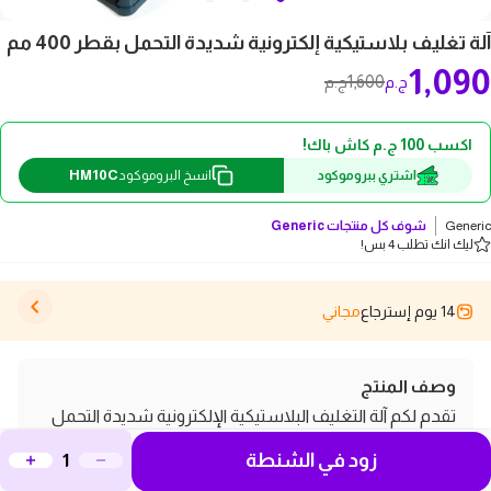
آلة تغليف بلاستيكية إلكترونية شديدة التحمل بقطر 400 مم
1,090
1,600
ج.م
ج.م
اكسب 100 ج.م كاش باك!
HM10C
اشتري ببروموكود
انسخ البروموكود
Generic
شوف كل منتجات
Generic
ليك انك تطلب 4 بس!
14 يوم إسترجاع
مجاني
وصف المنتج
تقدم لكم آلة التغليف البلاستيكية الإلكترونية شديدة التحمل
بقطر 400 مم الحل المثالي لتلبية احتياجات التغليف في مختلف
زود في الشنطة