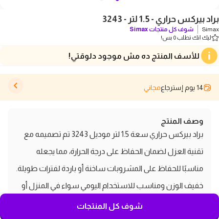
براد بيركس حراري - 1.5 لتر - 3243
Simax
شوف كل منتجات
Simax
ليك انك تطلب 0 بس!
للأسف المنتج ده مش موجود دلوقتي!
14 يوم إسترجاع
مجاني
وصف المنتج
براد بيركس حراري سعة 1.5 لتر موديل 3243 تم تصميمه مع
تقنية العزل لضمان الحفاظ على درجة الحرارة، مما يجعله
مناسبًا للحفاظ على المشروبات ساخنة أو باردة لفترات طويلة.
خفيف الوزن ومناسب للاستخدام اليومي سواء في المنزل أو
أثناء السفر,فتح وإغلاق سهل: وغالبًا ما يتضمن غطاء محكم
شوف كل المنتجات