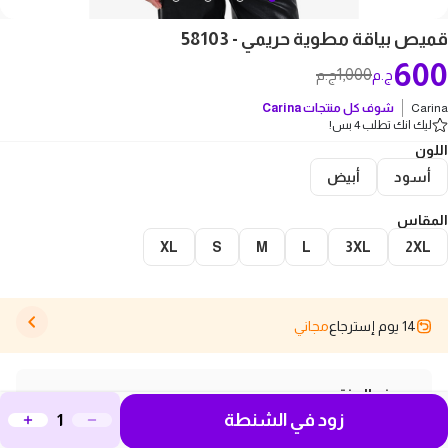
قميص بياقة مطوية حريمي - 58103
600
1,000
ج.م
ج.م
Carina
شوف كل منتجات
Carina
ليك انك تطلب 4 بس!
اللون
أسود
أبيض
المقاس
XL
S
M
L
3XL
2XL
14 يوم إسترجاع
مجاني
وصف المنتج
زود في الشنطة
اكتشفي الأناقة والراحة مع قميص بياقة مطوية حريمي -