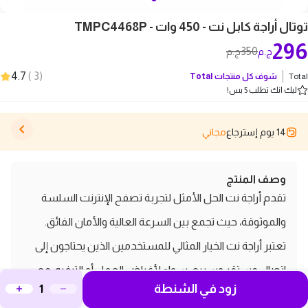
توتال أراجة كابل نت - 450 وات - TMPC4468P
296
350
ج.م
ج.م
4.7
)
3
(
Total
شوف كل منتجات
Total
ليك انك تطلب 5 بس!
14 يوم إسترجاع
مجاني
وصف المنتج
تقدم أراجة نت الحل الأمثل لتجربة تصفح الإنترنت السلسة
والموثوقة، حيث تجمع بين السرعة العالية والأمان الفائق.
تعتبر أراجة نت الخيار المثالي للمستخدمين الذين يحتاجون إلى
اتصال مستقر وسريع، سواء لأغراض العمل أو الترفيه. مع
زود في الشنطة
تقنية حديثة وتغطية واسعة، تضمن أراجة نت استمتاعك