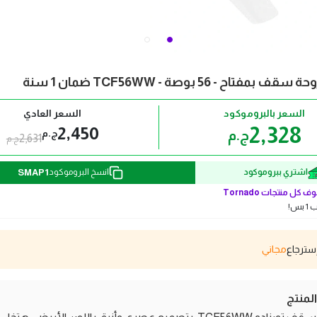
مفتاح - 56 بوصة - TCF56WW ضمان 1 سنة
السعر بالبروموكود
السعر العادي
2,328
2,450
ج.م
ج.م
2,631
ج.م
SMAP1
اشتري ببروموكود
انسخ البروموكود
ف كل منتجات
Tornado
بس!
مجاني
منتج