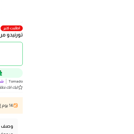
اطلبت كتير
تورنيدو مروحة سقف ب
Tornado
شو
ليك انك تطلب 1 
14 يوم إسترجاع
وصف ال