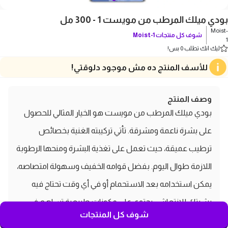
بودي ميلك المرطب من مويست 1 - 300 مل
Moist-
شوف كل منتجات
Moist-1
1
ليك انك تطلب 0 بس!
للأسف المنتج ده مش موجود دلوقتي!
وصف المنتج
بودي ميلك المرطب من مويست هو الخيار المثالي للحصول
على بشرة ناعمة ومشرقة. تأتي تركيبته الغنية بخصائص
ترطيب عميقة، حيث تعمل على تغذية البشرة ومنحها الرطوبة
اللازمة طوال اليوم. بفضل قوامه الخفيف وسهولة امتصاصه،
يمكن استخدامه بعد الاستحمام أو في أي وقت تحتاج فيه
بشرتك للانتعاش. يحتوي على مكونات طبيعية تساهم في
شوف كل المنتجات
تحسين مرونة الجلد وحمايته من الجفاف، مما يجعله مثاليًا