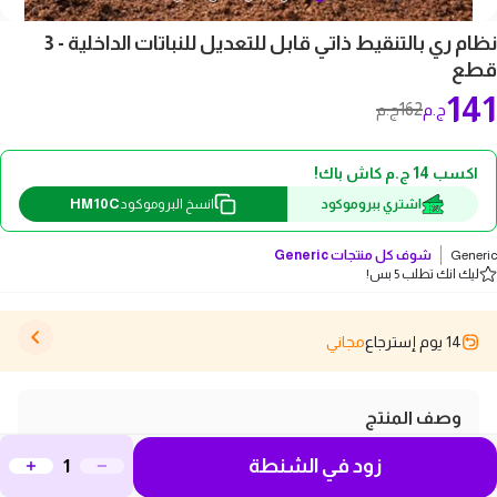
نظام ري بالتنقيط ذاتي قابل للتعديل للنباتات الداخلية - 3
قطع
141
162
ج.م
ج.م
اكسب 14 ج.م كاش باك!
HM10C
اشتري ببروموكود
انسخ البروموكود
Generic
شوف كل منتجات
Generic
ليك انك تطلب 5 بس!
14 يوم إسترجاع
مجاني
وصف المنتج
تقدم لكم نظام ري بالتنقيط ذاتي قابل للتعديل الحل الأمثل
زود في الشنطة
لعشاق الزراعة ورعاية النباتات. هذا النظام مصمم ليمنحكم