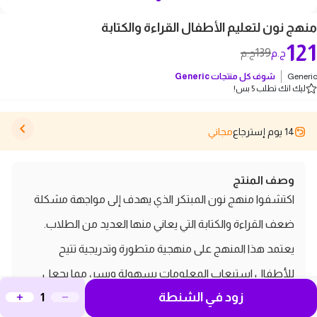
منهج نون لتعليم الأطفال القراءة والكتابة
121
139
ج.م
ج.م
Generic
شوف كل منتجات
Generic
ليك انك تطلب 5 بس!
14 يوم إسترجاع
مجاني
وصف المنتج
اكتشفوا منهج نون المبتكر الذي يهدف إلى مواجهة مشكلة
ضعف القراءة والكتابة التي يعاني منها العديد من الطلاب.
يعتمد هذا المنهج على منهجية متطورة وتدريجية تتيح
للأطفال استيعاب المعلومات بسهولة ويسر، مما يجعل
زود في الشنطة
عملية التعلم أكثر فعالية. تصميم الكتاب العصري مليء