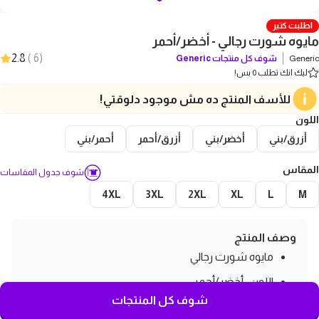
اطلبت كتير
مايوه شورت رجالي - أخضر/أحمر
2.8
)
6
(
Generic
شوف كل منتجات
Generic
ليك انك تطلب 0 بس!
للأسف المنتج ده مش موجود دلوقتي!
اللون
أزرق/بني
أخضر/بني
أزرق/أحمر
أحمر/بني
المقاس
شوف جدول المقاسات
4XL
3XL
2XL
XL
L
M
وصف المنتج
مايوه شورت رجالي
اللون : أخضر/أحمر
شوف كل المنتجات
الخامة: بوليستر مقاوم للمياه