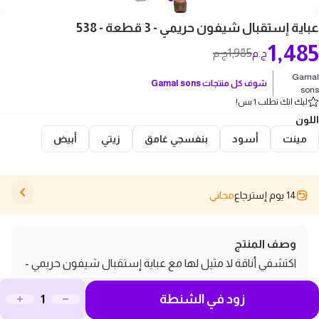
عباية إستقبال شيفون حريمي - 3 قطعة - 538
1,485
1,985
ج.م
ج.م
Gamal
شوف كل منتجات
Gamal sons
sons
ليك انك تطلب 1 بس!
اللون
مينت
أسود
بنفسجي غامق
زيتي
أبيض
14 يوم إسترجاع
مجاني
وصف المنتج
اكتشفي أناقة لا مثيل لها مع عباية إستقبال شيفون حريمي -
3 قطعة - 538، اللي هتضيف لمسة مميزة لستيلك. مصنوعة
زود في الشنطة
من أجود خامات الشيفون، العباية دي خفيفة ومرنة، مما