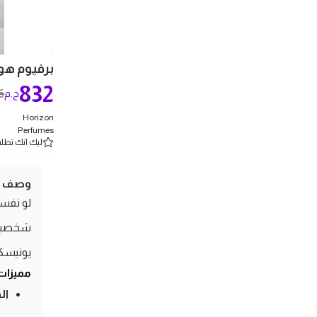
برفيوم هوراي
832
6
ج.م
Horizon
Perfumes
ليك انك تطلب 5 
وصف ال
لو نفسك
شخصيتك 
يونيسكس
مميزات
ال