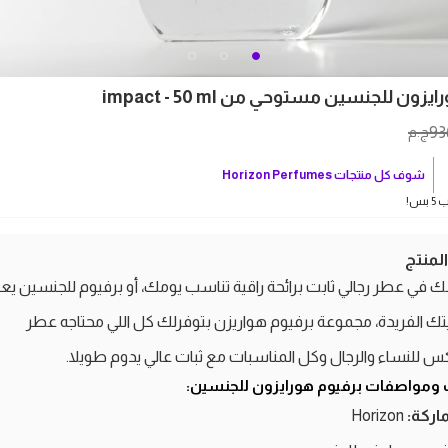
زون للجنسين مستوحي من impact - 50 ml
93
ج.م
شوف كل منتجات
Horizon Perfumes
بس!
منتج
 في عطر رجالي ثابت برائحة راقية تناسب يومك، أو برفيوم للجنسين 
الفريدة، مجموعة برفيوم هواريزن بتوفرلك كل اللي محتاجه عطر
 للنساء والرجال وكل المناسبات مع ثبات عالي يدوم طويلا.
 ومواصفات برفيوم هورايزون للجنسين:
ماركة:
Horizon