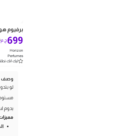
برفيوم هواريزن
699
9
ج.م
Horizon
Perfumes
ليك انك تطلب 5 
وصف ال
مستوحى 
يدوم لس
مميزات
ال