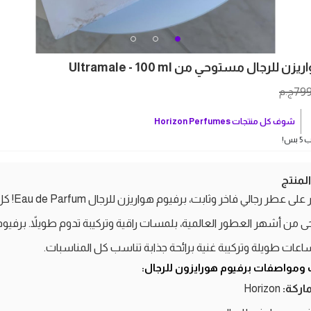
 للرجال مستوحي من Ultramale - 100 ml
79
ج.م
شوف كل منتجات
Horizon Perfumes
بس!
منتج
لو بتدور على عطر رجالي فاخ
من أشهر العطور العالمية، بلمسات راقية وتركيبة تدوم طويلاً. برفيوم
اعات طويلة وتركيبة غنية برائحة جذابة تناسب كل المناسبات.
 ومواصفات برفيوم هورايزون للرجال:
ماركة:
Horizon