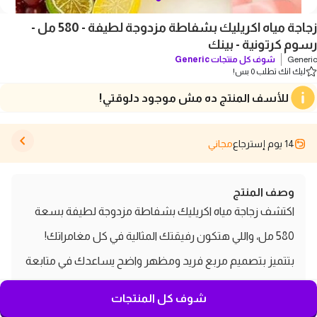
زجاجة مياه اكريليك بشفاطة مزدوجة لطيفة - 580 مل -
رسوم كرتونية - بينك
Generic
شوف كل منتجات
Generic
ليك انك تطلب 0 بس!
للأسف المنتج ده مش موجود دلوقتي!
14 يوم إسترجاع
مجاني
وصف المنتج
اكتشف زجاجة مياه اكريليك بشفاطة مزدوجة لطيفة بسعة
580 مل، واللي هتكون رفيقتك المثالية في كل مغامراتك!
بتتميز بتصميم مربع فريد ومظهر واضح يساعدك في متابعة
استهلاك المياه اليومي بطريقة سهلة وممتعة. مصنوعة من
شوف كل المنتجات
مادة الأكريليك الصحية، الزجاجة خالية من البيسفينول أ بنسبة