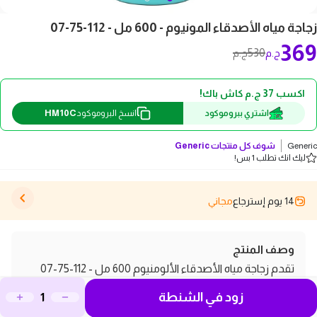
زجاجة مياه الأصدقاء المونيوم - 600 مل - 112-75-07
369
530
ج.م
ج.م
اكسب 37 ج.م كاش باك!
HM10C
اشتري ببروموكود
انسخ البروموكود
Generic
شوف كل منتجات
Generic
ليك انك تطلب 1 بس!
14 يوم إسترجاع
مجاني
وصف المنتج
تقدم زجاجة مياه الأصدقاء الألومنيوم 600 مل - 112-75-07
الحل المثالي لزيادة كمية المياه التي يشربها طفلك بسهولة
زود في الشنطة