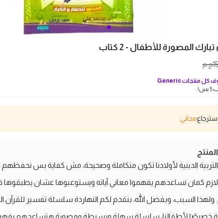
ارك المصورة للأطفال - 2 كتاب
1
ج.م
 كل منتجات
Generic
بس!
مجاني
منتج
تربية الدينية لأولادنا تكون متكاملة وصحيحة، مش كفاية بس نحفظهم ا
 لازم كمان نساعدهم يفهموا معاني آياته ويستوعبوها عشان يطبقوها 
 ولهذا السبب، وبفضل الله، بنقدم لكم النهاردة سلسلة تفسير للقرآن ال
خصيصًا لأطفالنا، سلسلة سهلة وبسيطة ومصورة هتساعدهم يفهم