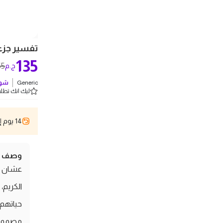
تفسير جزء تب
135
55
ج.م
Generic
شوف
ليك انك تطلب 5 
14 يوم إسترجاع
وصف ال
عشان ال
الكريم،
حياتهم.
مصممة 