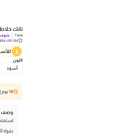
تانك خلاط يدوي متع
Tank
شوف ك
ليك انك تطلب 0 
للأسف
اللون
أسود
14 يوم إسترجاع
وصف ال
استمتع 