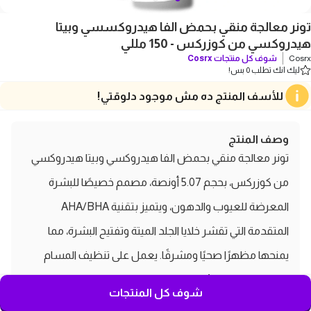
تونر معالجة منقي بحمض الفا هيدروكسسي وبيتا
هيدروكسي من كوزركس - 150 مللي
Cosrx
شوف كل منتجات
Cosrx
ليك انك تطلب 0 بس!
للأسف المنتج ده مش موجود دلوقتي!
وصف المنتج
تونر معالجة منقي بحمض الفا هيدروكسي وبيتا هيدروكسي
من كوزركس، بحجم 5.07 أونصة، مصمم خصيصًا للبشرة
المعرضة للعيوب والدهون، ويتميز بتقنية AHA/BHA
المتقدمة التي تقشر خلايا الجلد الميتة وتفتيح البشرة، مما
يمنحها مظهرًا صحيًا ومشرقًا. يعمل على تنظيف المسام
بعمق وإزالة الشوائب، مما يساعد في تقليل انسداد الغدد
شوف كل المنتجات
الدهنية والرؤوس السوداء، كما يساهم في تجديد خلايا البشرة