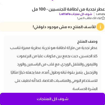
عطر نجدية من لطافة للجنسيين - 100 مل
Lattafa
شوف كل منتجات
Lattafa
ليك انك تطلب 0 بس!
للأسف المنتج ده مش موجود دلوقتي!
وصف المنتج
عطر نجدية من ماركة لطافة هو تجربة عطرية مميزة تناسب
كلا الجنسين، حيث يجمع بين مكونات عليا من البرغموت
والليمون والفلفل الوردي، مع قلب من الياسمين والورد
والزنجبيل. يتميز بقوة ثباته وطول أمده، مما يجعله خيارًا مثاليًا
للاستخدام اليومي والمناسبات الخاصة، كما أنه لطيف على
البشرة الحساسة.
مواصفات ومميزات عطر نجدية من
شوف كل المنتجات
لطافة للجنسيين - 100 مل