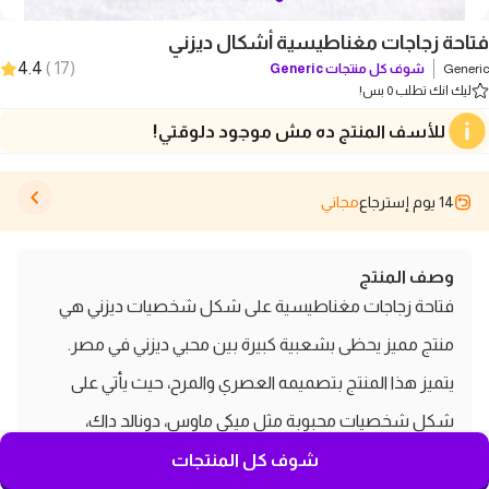
فتاحة زجاجات مغناطيسية أشكال ديزني
4.4
)
17
(
Generic
شوف كل منتجات
Generic
ليك انك تطلب 0 بس!
للأسف المنتج ده مش موجود دلوقتي!
14 يوم إسترجاع
مجاني
وصف المنتج
فتاحة زجاجات مغناطيسية على شكل شخصيات ديزني هي
منتج مميز يحظى بشعبية كبيرة بين محبي ديزني في مصر.
يتميز هذا المنتج بتصميمه العصري والمرح، حيث يأتي على
شكل شخصيات محبوبة مثل ميكي ماوس، دونالد داك،
وغيرها من شخصيات أفلام ديزني الشهيرة. يتميز الجزء
شوف كل المنتجات