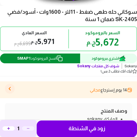
سوكاني حله طهى ضغط - 11لتر - 1600وات - أسود/فضي
SK-2405 ضمان 1 سنة
السعر بالبروموكود
السعر العادي
5,672
5,971
ج.م
ج.م
6,699
ج.م
SMAP1
اشتري ببروموكود
انسخ البروموكود
Sokany
شوف كل منتجات
Sokany
ليك انك تطلب 2 بس!
14 يوم إسترجاع
مجاني
وصف المنتج
الماركة: sokany
زود في الشنطة
الموديل:SK-2405