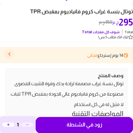
توتال بنسة غراب كروم فانياديوم بمقبض TPR
295
350
ج.م
ج.م
Total
شوف كل منتجات
Total
ليك انك تطلب 5 بس!
14 يوم إسترجاع
مجاني
وصف المنتج
توتال بنسة غراب مصممة لراحة يدك وقوة التثبيت القصوى.
مصنوعة من كروم فانياديوم عالي الجودة بمقبض TPR لثبات
لا مثيل له في كل استخدام.
المواصفات التقنية
الماركة:
Total
زود في الشنطة