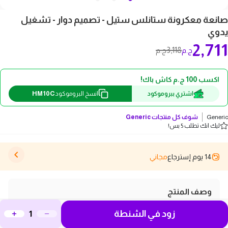
صانعة معكرونة ستانلس ستيل - تصميم دوار - تشغيل
يدوي
2,711
3,118
ج.م
ج.م
اكسب 100 ج.م كاش باك!
HM10C
اشتري ببروموكود
انسخ البروموكود
Generic
شوف كل منتجات
Generic
ليك انك تطلب 5 بس!
14 يوم إسترجاع
مجاني
وصف المنتج
إذا كنت تبحث عن طريقة سهلة وممتعة لصنع المعكرونة
زود في الشنطة
في المنزل، فصانعة المعكرونة المصنوعة من الستانلس