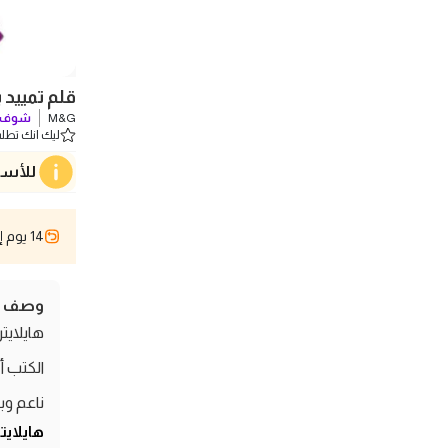
قلم تمييد 
‎M&G
شوف ك
ليك انك تطلب 0 
للأسف
14 يوم إسترجاع
وصف ال
الكتب أ
ناعم وب
هايلايتر بنفسج