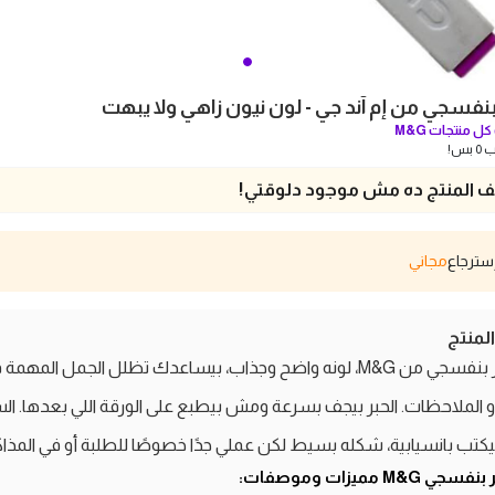
بنفسجي من إم آند جي - لون نيون زاهي ولا يبهت
ل منتجات
‎M&G
بس!
 المنتج ده مش موجود دلوقتي!
مجاني
منتج
هايلايتر بنفسجي من M&G، لونه واضح وجذاب، بيساعدك تظلل الجمل المهمة
و الملاحظات. الحبر بيجف بسرعة ومش بيطبع على الورقة اللي بعدها. ا
يكتب بانسيابية، شكله بسيط لكن عملي جدًا خصوصًا للطلبة أو في المذاك
ي M&G مميزات وموصفات: