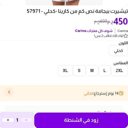
تيشيرت بيجامة نص كم من كارينا -كحلي - 57971
450
600
ج.م
ج.م
Carina
شوف كل منتجات
Carina
ليك انك تطلب 2 بس!
اللون
كحلي
المقاس
XL
S
M
L
2XL
14 يوم إسترجاع
مجاني
وصف المنتج
زود في الشنطة
اكتشف بلوزة بيجامة كحلي الأنيقة والمريحة، مثالية للاسترخاء