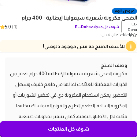
عروض اليوم
الضحى مكرونة شعرية سيمولينا إيطالية - 400 جرام
EL-
5.0
)
1
(
شوف كل منتجات
EL-Doha
Doha
ليك انك تطلب 0 بس!
للأسف المنتج ده مش موجود دلوقتي!
وصف المنتج
مكرونة الضحى شعرية سيمولينا الإيطالية 400 جرام، تعتبر من
الخيارات المفضلة للعائلات لما لها من طعم خفيف وسهل
التحضير. يمكن استخدام المكرونة دي في تحضير الشوربات أو
المكرونة السادة. الطعم الطري والقوام المتماسك بيخليها
مثالية لكل الأطباق اليومية، كمان بتتميز بمكونات طبيعية
وصحية.
شوف كل المنتجات
مواصفات ومميزات الضحى مكرونة