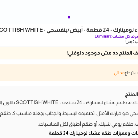
 - أبيض/بنفسجي - SCOTTISH WHITE
ف كل منتجات
Luminarc
بس!
 المنتج ده مش موجود دلوقتي!
مجاني
منتج
لأناقة خالدة، طقم عشاء لومينارك - 24 قطعة
سجي هو خيارك الأمثل. تصميمه البسيط والجذاب يجعله مناسب كـ طقم
، طقم يومي شيك، أو طقم أطباق لكل المناسبات.
مواصفات ومميزات طقم عشاء لومينارك 24 قطعة