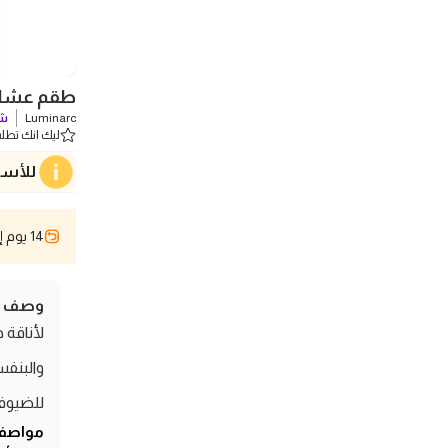
طقم عشاء لومينارك - 24 قطعة
Luminarc
شو
ليك انك تطلب 0 
للأسف
14 يوم إسترجاع
وصف ال
والبنف
للضيوف