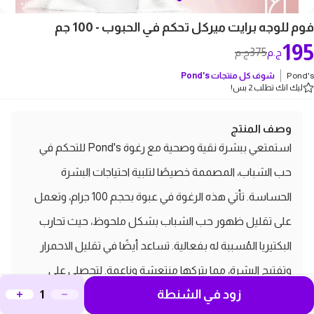
فوم للوجه برايت ميركل تحكم في الحبوب - 100 جم
195
375
ج.م
ج.م
Pond's
شوف كل منتجات
Pond's
ليك انك تطلب 2 بس!
وصف المنتج
استمتعي ببشرة نقية وصحية مع رغوة Pond's للتحكم في
حب الشباب، المصممة خصيصًا لتلبية احتياجات البشرة
الحساسة. تأتي هذه الرغوة في عبوة بحجم 100 جرام، وتعمل
على تقليل ظهور حب الشباب بشكل ملحوظ، حيث تحارب
البكتيريا المُسببة له بفعالية. تساعد أيضًا في تقليل الاحمرار
وتفتيح البشرة، مما يتركها منتعشة وناعمة. لتحصلي على
زود في الشنطة
أفضل النتائج، بلّلي وجهك بالماء، ضعي الرغوة على راحة يديكِ،