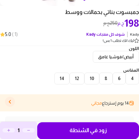
جمبسوت بناتي بحمالات ووسط
198
250
ج.م
ج.م
5.0
)
1
(
Kady
شوف كل منتجات
Kady
ليك انك تطلب 1 بس!
اللون
أبيض/فوشيا غامق
المقاس
14
12
10
8
6
4
14 يوم إسترجاع
مجاني
وصف المنتج
زود في الشنطة
الموديل لابسة مقاس: 10