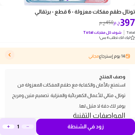
توتال طقم مفكات معزولة - 6 قطع - برتقالي
397
450
ج.م
ج.م
Total
شوف كل منتجات
Total
ليك انك تطلب 4 بس!
14 يوم إسترجاع
مجاني
وصف المنتج
استمتع بالأمان والكفاءة مع طقم المفكات المعزولة من
توتال، مثالي للأعمال الكهربائية والمنزلية. تصميم متين ومريح
يوفر لك دقة لا مثيل لها.
المواصفات التقنية
الماركة:
Total
زود في الشنطة