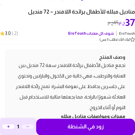
مناديل مبلله للأطفال برائحة اللافندر – 72 منديل
37
65
ج.م
ج.م
3.0
)
2
(
EroTouch
شوف كل منتجات
EroTouch
ليك انك تطلب 5 بس!
وصف المنتج
تجمع مناديل الأطفال برائحة اللافندر سعة 72 منديل بين
العناية والترطيب، فهي خالية من الكحول والبارابين وتحتوي
على جلسرين يحافظ على نعومة البشرة. تمنح رائحة اللافندر
الهادئة شعورًا بالراحة، مما يجعلها مثالية للاستخدام قبل
النوم أو أثناء الخروج.
مميزات ومواصفات مناديل مبلله
للأطفال برائحة اللافندر – 72 منديل
زود في الشنطة
الماركة: EroTouch