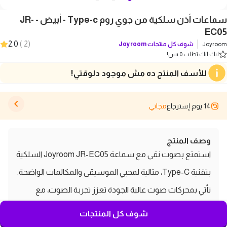
سماعات أذن سلكية من جوي روم Type-c - أبيض - JR-
EC05
2.0
)
2
(
Joyroom
شوف كل منتجات
Joyroom
ليك انك تطلب 0 بس!
للأسف المنتج ده مش موجود دلوقتي!
14 يوم إسترجاع
مجاني
وصف المنتج
استمتع بصوت نقي مع سماعة Joyroom JR-EC05 السلكية
بتقنية Type-C، مثالية لمحبي الموسيقى والمكالمات الواضحة.
تأتي بمحركات صوت عالية الجودة تعزز تجربة الصوت، مع
ميكروفون مدمج وزر تحكم لتسهيل الاستخدام. تصميم مريح
شوف كل المنتجات
يناسب الاستخدام اليومي، بطول 1.2 متر لحرية حركة أكبر.