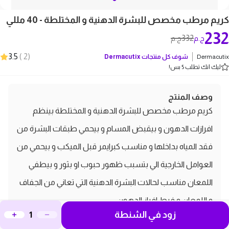
كريم مرطب مخصص للبشرة الدهنية و المختلطة - 40 مللي
232
332
ج.م
ج.م
3.5
)
2
(
Dermacutix
شوف كل منتجات
Dermacutix
ليك انك تطلب 5 بس!
وصف المنتج
كريم مرطب مخصص للبشرة الدهنية و المختلطة بينظم
افرازات الدهون و بيقبض المسام و بيحمي طبقات البشرة من
فقد المياه بداخلها و مناسب كبرايمر قبل الميكب و بيحمي من
العوامل الخارجية الي بتسبب ظهور حبوب او بثور و بيطفي
اللمعان مناسب لحالات البشرة الدهنية التي تعاني من الجفاف
و اللمعان و فرط افراز الدهون
زود في الشنطة
مواصفات ومميزات المنتج: