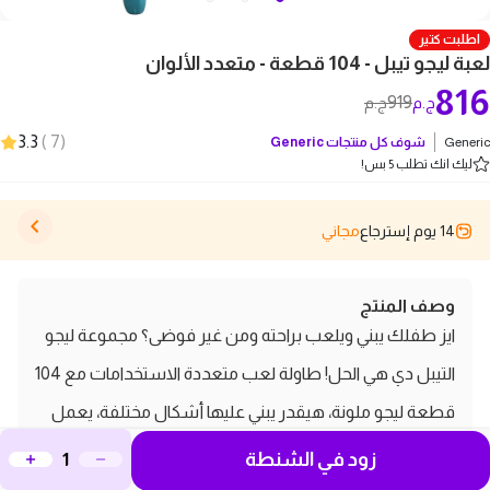
اطلبت كتير
لعبة ليجو تيبل - 104 قطعة - متعدد الألوان
816
919
ج.م
ج.م
3.3
)
7
(
Generic
شوف كل منتجات
Generic
ليك انك تطلب 5 بس!
14 يوم إسترجاع
مجاني
وصف المنتج
ايز طفلك يبني ويلعب براحته ومن غير فوضى؟ مجموعة ليجو
التيبل دي هي الحل! طاولة لعب متعددة الاستخدامات مع 104
قطعة ليجو ملونة، هيقدر يبني عليها أشكال مختلفة، يعمل
مسارات للعربيات، أو أي حاجة تخطر على باله.وكمان فيه
زود في الشنطة
كرسي مريح عشان يقعد وهو بيلعب! طاولة لعب متعددة