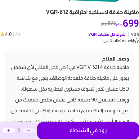
ماكينة حلاقة لاسلكية أحترافية VGR-612
699
878
ج.م
ج.م
4.0
)
4
(
VGR
شوف كل منتجات
VGR
ليك انك تطلب 3 بس!
وصف المنتج
ماكينة حلاقة VGR V-621 4 في 1 هي الحل المثالي لأي شخص
بيدور على ماكينة حلاقة متعددة الوظائف. بتجي مع شاشة
LED عشان تقدر تشوف مستوى البطارية بكل سهولة،
ووقت التشغيل 90 دقيقة كافي عشان تخلص حلاقتك من
غير ما توقف. الماكينة دي بتناسب استخدامك في الحلاقة على
الوجه، الرأس، الأنف، والأذن، وكمان للجسم بشكل عام، عشان
زود في الشنطة
تكون جاهز في أي وقت. جربها، وانبسط بمظهر مرتب وأنيق