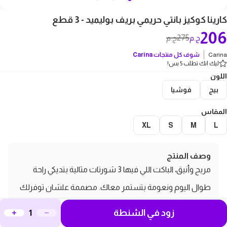
كارينا كوكيز بانتي حريمي بريف بوليميد - 3 قطع
206
275
ج.م
ج.م
Carina
شوف كل منتجات
Carina
ليك انك تطلب 5 بس!
اللون
بيج
فوشيا
المقاس
XL
S
M
L
وصف المنتج
مريح وأنيق، الباكت اللي فيها 3 شورتات مثالية بتديكي راحة
طوال اليوم ونعومة بتستمر معاك. مصممة علشان توفرلك
راحة فكل الأوقات بتصميم كلاسيكي موثوق!
زود في الشنطة
مميزات و مواصفات كارينا كوكيز بانتي