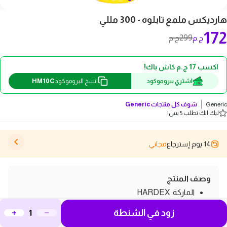
هارديكس ملمع تابلوه - 300 مللي
172
299
ج.م
ج.م
اكسب 17 ج.م كاش باك!
HM10C
اشتري ببروموكود
انسخ البروموكود
Generic
شوف كل منتجات
Generic
ليك انك تطلب 5 بس!
14 يوم إسترجاع
مجاني
وصف المنتج
الماركة: HARDEX
كلين اند شاين ملمع للأجزاء الداخلية للسيارة
زود في الشنطة