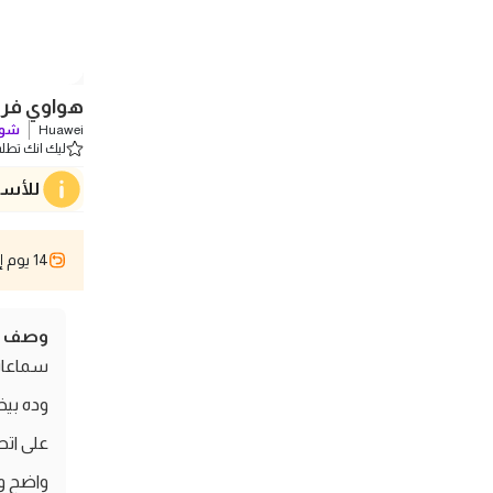
هواوي فري كليب 2 سماعات 
Huawei
شوف
ليك انك تطلب 0 
للأسف
14 يوم إسترجاع
وصف ال
واضح وم