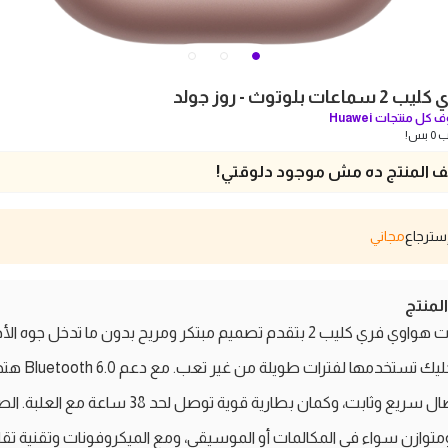
بلوتوث - روز جولد
 كل منتجات
Huawei
بس!
 المنتج ده مش موجود دلوقتي!
مجاني
منتج
سماعات هواوي فري كليب 2 بتقدم تصميم مبتكر ومريح بدون ما تدخل جوه ال
وده بيخليك تستخدمها لفترات طوي
على اتصال سريع وثابت، وكمان بطارية قوية توصل لحد 38 ساعة مع ا
توازن سواء في المكالمات أو الموسيقى، ومع الميكروفونات وتقنية تقل