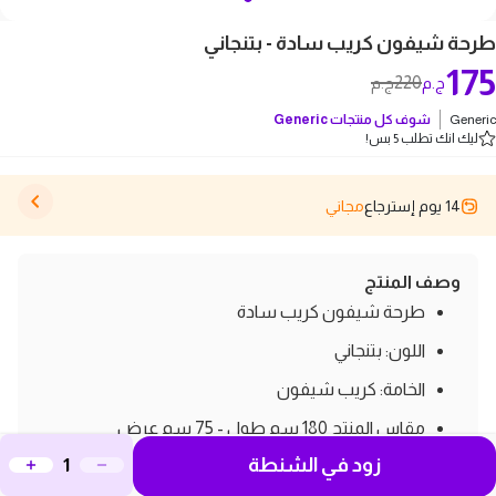
طرحة شيفون كريب سادة - بتنجاني
175
220
ج.م
ج.م
Generic
شوف كل منتجات
Generic
ليك انك تطلب 5 بس!
14 يوم إسترجاع
مجاني
وصف المنتج
طرحة شيفون كريب سادة
اللون: بتنجاني
الخامة: كريب شيفون
مقاس المنتج 180 سم طول - 75 سم عرض
زود في الشنطة
لطيف و ناعم و مريح في الارتداء , ومناسب للاستخدام