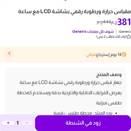
مقياس حرارة ورطوبة رقمي بشاشة LCD مع ساعة
381
446
ج.م
ج.م
Generic
شوف كل منتجات
Generic
ليك انك تطلب 2 بس!
14 يوم إسترجاع
مجاني
وصف المنتج
جهاز قياس حرارة ورطوبة رقمي بشاشة LCD مع ساعة
يعرض القراءات الداخلية والخارجية بدقة ويستخدم كمحطة
طقس منزلية.
نوع المنتج: محطة طقس رقمية
زود في الشنطة
الخامة: بلاستيك