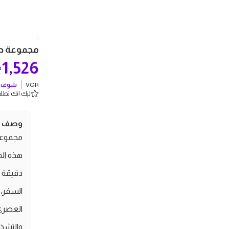
مجموعة حلاقة 
1,526
ج
VGR
شوف ك
ليك انك تطلب 1 
وصف ال
هذه الم
دقيقة 
السفر، 
العصري 
والتشذ