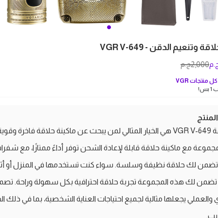
وتنعيم الدقن - VGR V-649
2,000
.م
ج.م
ل منتجات
VGR
بس!
منتج
مجموعة VGR V-649 هي الخيار المثالي لمن يبحث عن ماكينة حلاقة فاخرة وقوية
جموعة مع ماكينة حلاقة قابلة لإعادة الشحن توفر أداءً ممتازًا، مع شفرا
تضمن لك حلاقة نظيفة وسلسة. سواء كنت تستخدمها في المنزل أو أثن
تضمن لك هذه المجموعة تجربة حلاقة احترافية بكل سهولة وراحة. تصم
والعملي يجعلها مثالية لجميع احتياجات العناية الشخصية، بما في ذلك ال
يب.