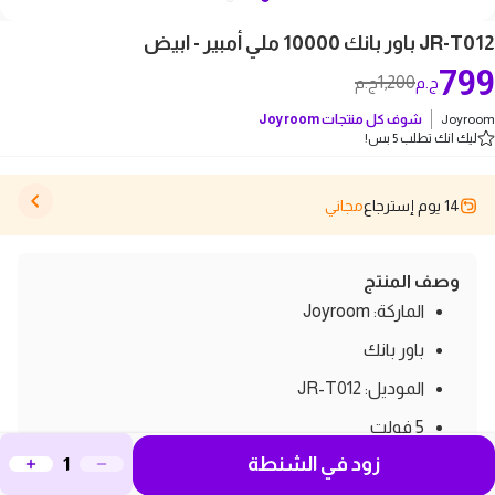
JR-T012 باور بانك 10000 ملي أمبير - ابيض
799
1,200
ج.م
ج.م
Joyroom
شوف كل منتجات
Joyroom
ليك انك تطلب 5 بس!
14 يوم إسترجاع
مجاني
وصف المنتج
الماركة: Joyroom
باور بانك
الموديل: JR-T012
5 فولت
زود في الشنطة
10000 ملي أمبير