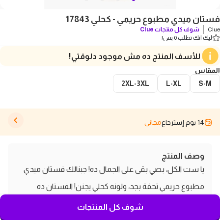
فستان ميدي مطبوع حريمي - كحلي 17843
Clue
شوف كل منتجات
Clue
ليك انك تطلب 0 بس!
للأسف المنتج ده مش موجود دلوقتي!
المقاس
2XL-3XL
L-XL
S-M
14 يوم إسترجاع
مجاني
وصف المنتج
يا ست الكل، بصي بقى على الجمال ده! جبنالك فستان ميدي
مطبوع حريمي تحفة بجد، ولونه كحلي يجنن! الفستان ده
هيخليكي كلاس وفي نفس الوقت فرفوشة، يعني تقدري
شوف كل المنتجات