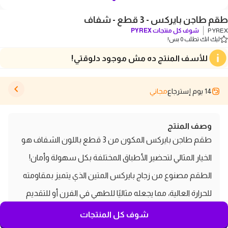
طقم طاجن بايركس - 3 قطع - شفاف
PYREX
شوف كل منتجات
PYREX
ليك انك تطلب 0 بس!
للأسف المنتج ده مش موجود دلوقتي!
14 يوم إسترجاع
مجاني
وصف المنتج
طقم طاجن بايركس المكون من 3 قطع باللون الشفاف هو
الخيار المثالي لتحضير الأطباق المختلفة بكل سهولة وأمان!
الطقم مصنوع من زجاج بايركس المتين الذي يتميز بمقاومته
للحرارة العالية، مما يجعله مثاليًا للطهي في الفرن أو للتقديم
مباشرة على الطاولة.
شوف كل المنتجات
مواصفات ومميزات طقم طاجن